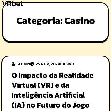
VRbet
Skip
to
Categoria:
Casino
content
ADMIN
25 NOV, 2024
CASINO
O Impacto da Realidade
Virtual (VR) e da
Inteligência Artificial
(IA) no Futuro do Jogo