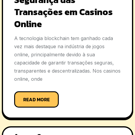
Transações em Casinos
Online
A tecnologia blockchain tem ganhado cada
vez mais destaque na indústria de jogos
online, principalmente devido à sua
capacidade de garantir transações seguras,
transparentes e descentralizadas. Nos casinos
online, onde
READ MORE